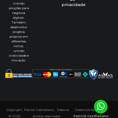
criando
privacidade
soluções para
negócios
digitais.
Também
desenvolvo
projetos
próprios em
diferentes
nichos,
unindo
criatividade e
inovação.
Copyright
Patrick Castheliano - Todos os
Desenvolvido por
© 2026
direitos reservados
Patrick Castheliano