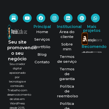
Principal
Institucional
Mais
projetos
Home
Área do
cliente
Serviços
Seu site
Sobre
Recomendo
Portfólio
promovendo
mim
o seu
Blog
Termos
negócio
de serviço
Contato
Sou criador
digital
Termos
apaixonado
de
por
garantia
tecnologia e
conteúdo.
Política
Trabalho com
de
desenvolvimento
reembolso
de sites em
Política
WordPress
desde 2015,
de