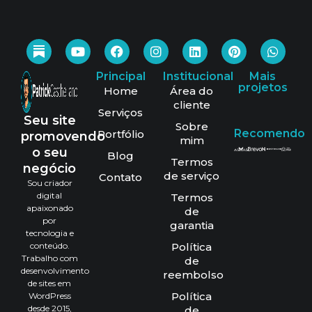
Principal
Institucional
Mais
projetos
Home
Área do
cliente
Serviços
Seu site
Sobre
Recomendo
Portfólio
promovendo
mim
o seu
Blog
Termos
negócio
de serviço
Contato
Sou criador
digital
Termos
apaixonado
de
por
garantia
tecnologia e
conteúdo.
Política
Trabalho com
de
desenvolvimento
reembolso
de sites em
Política
WordPress
desde 2015,
de