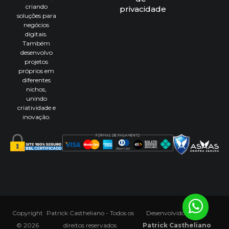
criando
privacidade
soluções para
negócios
digitais.
Também
desenvolvo
projetos
próprios em
diferentes
nichos,
unindo
criatividade e
inovação.
Copyright
Patrick Castheliano - Todos os
Desenvolvido por
© 2026
direitos reservados
Patrick Castheliano